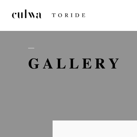
AB
GALLERY
D
GA