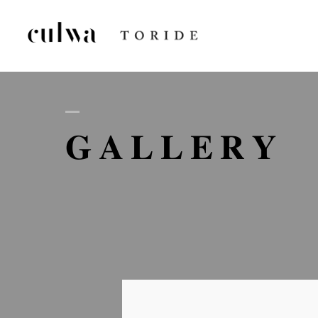
AB
GALLERY
D
GA