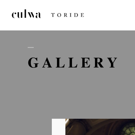
AB
GALLERY
D
GA