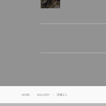
HOME
GALLERY
洋館２１