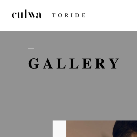
AB
GALLERY
D
GA