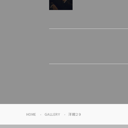
HOME
GALLERY
洋館２９