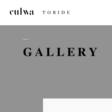
AB
GALLERY
D
GA