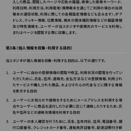
入した商品、閲覧したページや広告の履歴、検索した検索キーワード、
利用日時、利用方法、利用環境（携帯端末を通じてご利用の場合の当該
端末の通信状態、利用に際しての各種設定情報なども含みます）、IPア
ドレス、クッキー情報、位置情報、端末の個体識別情報などの履歴情報
及び特性情報を、ユーザーが当スタジオや提携先のサービスを利用し
またはページを閲覧する際に収集します。
第3条（個人情報を収集・利用する目的）
当スタジオが個人情報を収集・利用する目的は、以下の通りです。
ユーザーに自分の登録情報の閲覧や修正、利用状況の閲覧を行ってい
ただくために、氏名、住所、連絡先、支払方法などの登録情報、利用され
たサービスや購入された商品、およびそれらの代金などに関する情報
を表示する目的
ユーザーにお知らせや連絡をするためにメールアドレスを利用する場
合やユーザーに商品を送付したり必要に応じて連絡したりするため、氏
名や住所などの連絡先情報を利用する目的
ユーザーの本人確認を行うために、氏名、生年月日、住所、電話番号、銀
行口座番号、クレジットカード番号、運転免許証番号、配達証明付き郵