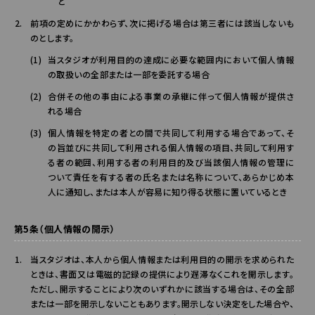
と
前項の定めにかかわらず、次に掲げる場合は第三者には該当しないも
のとします。
当スタジオが利用目的の達成に必要な範囲内において個人情報
の取扱いの全部または一部を委託する場合
合併その他の事由による事業の承継に伴って個人情報が提供さ
れる場合
個人情報を特定の者との間で共同して利用する場合であって、そ
の旨並びに共同して利用される個人情報の項目、共同して利用す
る者の範囲、利用する者の利用目的及び当該個人情報の管理に
ついて責任を有する者の氏名または名称について、あらかじめ本
人に通知し、または本人が容易に知り得る状態に置いているとき
第5条（個人情報の開示）
当スタジオは、本人から個人情報または利用目的の開示を求められた
ときは、書面又は電磁的記録の提供により遅滞なくこれを開示します。
ただし、開示することにより次のいずれかに該当する場合は、その全部
または一部を開示しないこともあります。開示しない決定をした場合や、