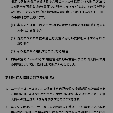
開示に多額の費用を要する場合等ご本人から指定された開示方法に
よる開示が困難な場合（書面での開示になります）には、その旨を遅滞
なく通知します。なお、個人情報の開示に際しては、1件あたり1,000円
の手数料を申し受けます。
本人または第三者の生命、身体、財産その他の権利利益を害する
おそれがある場合
当スタジオの業務の適正な実施に著しい支障を及ぼすおそれが
ある場合
その他法令に違反することとなる場合
前項の定めにかかわらず、履歴情報及び特性情報などの個人情報以外
の情報については、原則として開示いたしません。
第6条（個人情報の訂正及び削除）
ユーザーは、当スタジオの保有する自己の個人情報が誤った情報であ
る場合には、当スタジオが定める手続きにより、当スタジオに対して個
人情報の訂正または削除を請求することができます。
当スタジオは、ユーザーから前項の請求を受けてその請求に応じる必
要があると判断した場合には、遅滞なく、当該個人情報の訂正または削