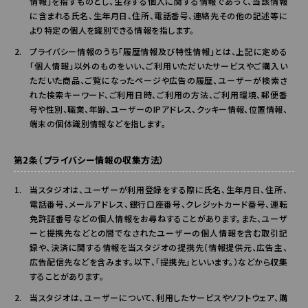
情報」を指すものとし、生存する個人に関する情報であって、当該情報
に含まれる氏名、生年月日、住所、電話番号、連絡先その他の記述等に
より特定の個人を識別できる情報を指します。
プライバシー情報のうち「履歴情報及び特性情報」とは、上記に定める
「個人情報」以外のものをいい、ご利用いただいたサービスやご購入い
ただいた商品、ご覧になったページや広告の履歴、ユーザーが検索さ
れた検索キーワード、ご利用日時、ご利用の方法、ご利用環境、郵便番
号や性別、職業、年齢、ユーザーのIPアドレス、クッキー情報、位置情報、
端末の個体識別情報などを指します。
第2条（プライバシー情報の収集方法）
当スタジオは、ユーザーが利用登録をする際に氏名、生年月日、住所、
電話番号、メールアドレス、銀行口座番号、クレジットカード番号、運転
免許証番号などの個人情報をお尋ねすることがあります。また、ユーザ
ーと提携先などとの間でなされたユーザーの個人情報を含む取引記
録や、決済に関する情報を当スタジオの提携先（情報提供元、広告主、
広告配信先などを含みます。以下、｢提携先｣といいます。）などから収集
することがあります。
当スタジオは、ユーザーについて、利用したサービスやソフトウェア、購