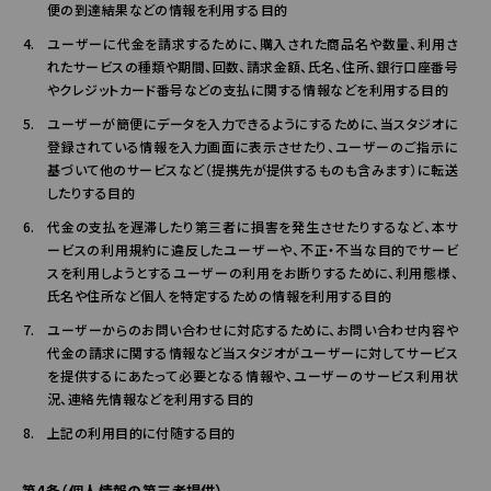
便の到達結果などの情報を利用する目的
ユーザーに代金を請求するために、購入された商品名や数量、利用さ
れたサービスの種類や期間、回数、請求金額、氏名、住所、銀行口座番号
やクレジットカード番号などの支払に関する情報などを利用する目的
ユーザーが簡便にデータを入力できるようにするために、当スタジオに
登録されている情報を入力画面に表示させたり、ユーザーのご指示に
基づいて他のサービスなど（提携先が提供するものも含みます）に転送
したりする目的
代金の支払を遅滞したり第三者に損害を発生させたりするなど、本サ
ービスの利用規約に違反したユーザーや、不正・不当な目的でサービ
スを利用しようとするユーザーの利用をお断りするために、利用態様、
氏名や住所など個人を特定するための情報を利用する目的
ユーザーからのお問い合わせに対応するために、お問い合わせ内容や
代金の請求に関する情報など当スタジオがユーザーに対してサービス
を提供するにあたって必要となる情報や、ユーザーのサービス利用状
況、連絡先情報などを利用する目的
上記の利用目的に付随する目的
第4条（個人情報の第三者提供）