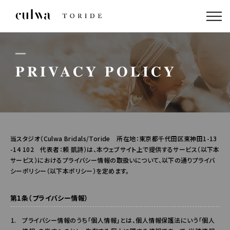
ABOUT US
PACKAGE
PRIVACY POLICY
DRESS
STAFF
当スタジオ（Culwa Bridals/Toride 所在地：東京都千代田区東神田1-13
GALLERY
-14 102 代表者：頼 凱詩）は、本ウェブサイト上で提供するサービス（以下本
サービス）におけるプライバシー情報の取扱いについて、以下の通りプライバ
シーポリシー（以下本ポリシー）を定めます。
BLOG
第1条（プライバシー情報）
プライバシー情報のうち「個人情報」とは、個人情報保護法にいう「個人
LINEでのお問い合わせはこちら