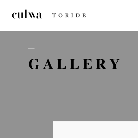
AB
GALLERY
D
GA