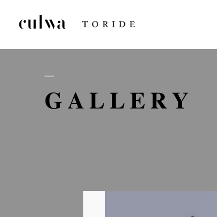
AB
GALLERY
D
GA