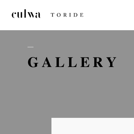
AB
GALLERY
D
GA