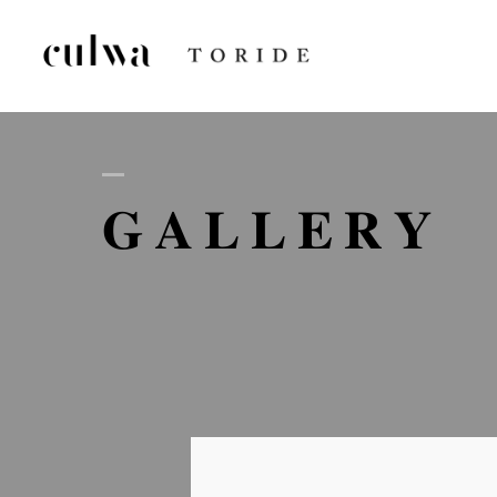
AB
GALLERY
D
GA