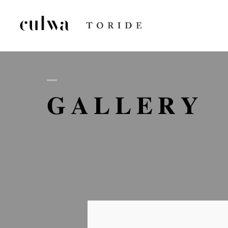
AB
GALLERY
D
GA