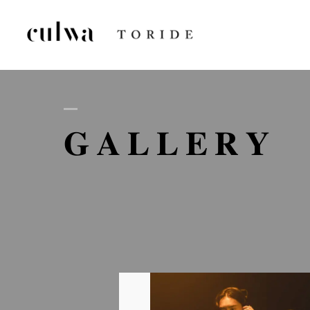
AB
GALLERY
D
GA