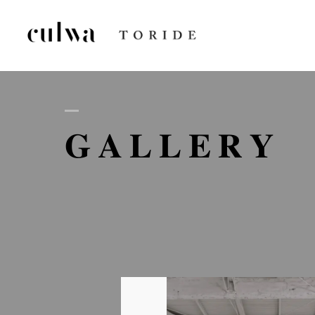
AB
GALLERY
D
GA