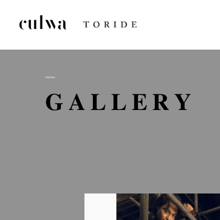
AB
GALLERY
D
GA