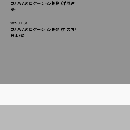
CULWAのロケーション撮影（洋風建
築）
2024.11.04
CULWAのロケーション撮影（丸の内/
日本橋）